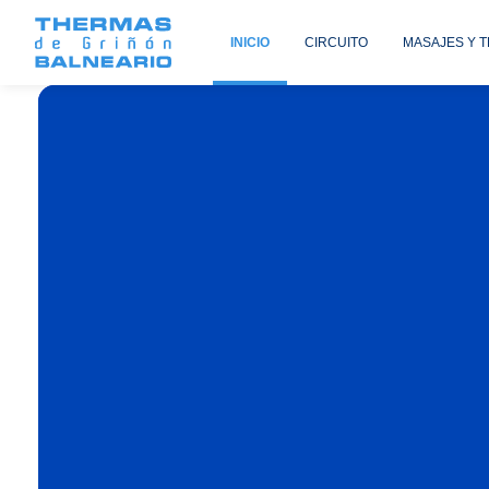
INICIO
CIRCUITO
MASAJES Y 