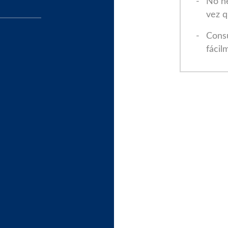
No ne
vez q
Consu
fácil