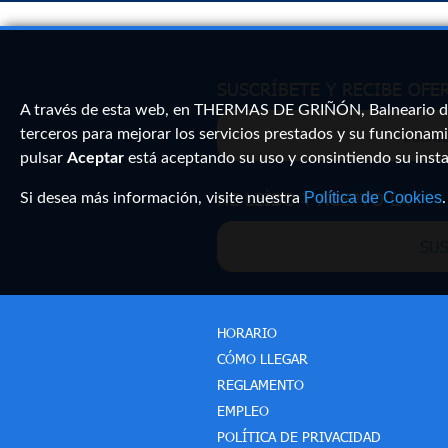
SUSCRÍBETE Y RECIBE OFE
A través de esta web, en THERMAS DE GRIÑÓN, Balneario de l
terceros para mejorar los servicios prestados y su funcionami
pulsar
Aceptar
está aceptando su uso y consintiendo su inst
HE LEÍDO Y ACEPTO LA
Política de Cookies
POL
Si desea más información, visite nuestra
.
SUS
HORARIO
CÓMO LLEGAR
REGLAMENTO
EMPLEO
POLÍTICA DE PRIVACIDAD