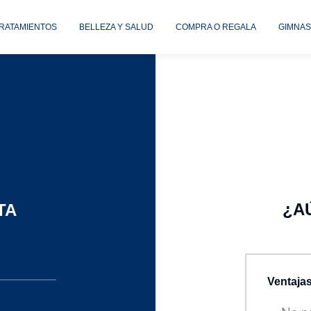
TRATAMIENTOS
BELLEZA Y SALUD
COMPRA O REGALA
GIMNAS
¿A
TA
Ventajas