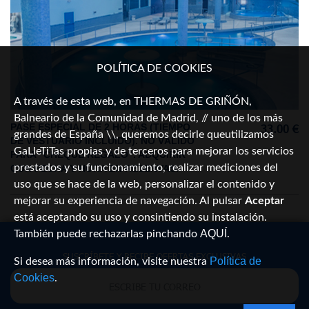
POLÍTICA DE COOKIES
A través de esta web, en THERMAS DE GRIÑÓN,
Balneario de la Comunidad de Madrid, // uno de los más
PASE ESPECIAL DE 2 HORAS (TIEMPO
33.00 €
grandes de España \\, queremos decirle queutilizamos
DE VESTUARIO INCLUIDO). NO VÁLIDO
GaLleTiTas propias y de terceros para mejorar los servicios
PARA "CHEQUE REGALO". ADQUIRIR
prestados y su funcionamiento, realizar mediciones del
CON FECHA Y HORA EN RESERVAS.
uso que se hace de la web, personalizar el contenido y
mejorar su experiencia de navegación. Al pulsar
Aceptar
está aceptando su uso y consintiendo su instalación.
AQUÍ
También puede rechazarlas pinchando
.
SUSCRÍBETE Y RECIBE OFERTAS EXCLUSIVAS
Política de
Si desea más información, visite nuestra
Cookies
.