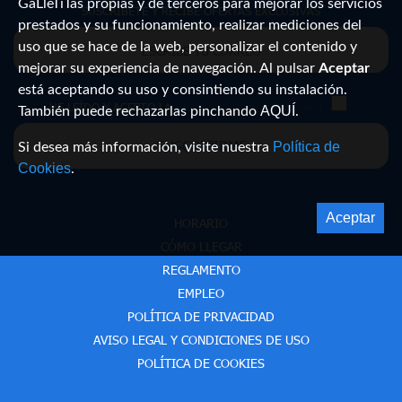
GaLleTiTas propias y de terceros para mejorar los servicios
SUSCRÍBETE Y RECIBE OFERTAS EXCLUSIVAS
prestados y su funcionamiento, realizar mediciones del
uso que se hace de la web, personalizar el contenido y
mejorar su experiencia de navegación. Al pulsar
Aceptar
está aceptando su uso y consintiendo su instalación.
HE LEÍDO Y ACEPTO LA
POLÍTICA DE PRIVACIDAD
AQUÍ
También puede rechazarlas pinchando
.
SUSCRIBIRME
Política de
Si desea más información, visite nuestra
Cookies
.
Aceptar
HORARIO
CÓMO LLEGAR
REGLAMENTO
EMPLEO
POLÍTICA DE PRIVACIDAD
AVISO LEGAL Y CONDICIONES DE USO
POLÍTICA DE COOKIES