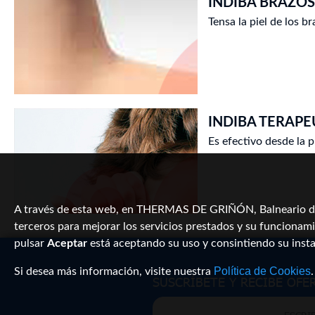
INDIBA BRAZOS 
Tensa la piel de los b
INDIBA TERAPEÚ
Es efectivo desde la p
A través de esta web, en THERMAS DE GRIÑÓN, Balneario de l
terceros para mejorar los servicios prestados y su funcionami
pulsar
Aceptar
está aceptando su uso y consintiendo su inst
Política de Cookies
Si desea más información, visite nuestra
.
SUSCRÍBETE Y RECIBE OFE