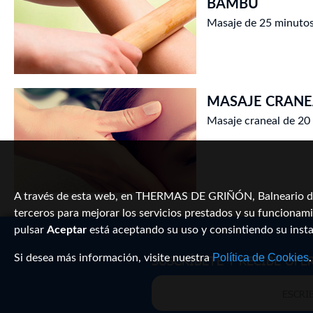
BAMBÚ
Masaje de 25 minutos
MASAJE CRANE
Masaje craneal de 20
A través de esta web, en THERMAS DE GRIÑÓN, Balneario de l
terceros para mejorar los servicios prestados y su funcionami
pulsar
Aceptar
está aceptando su uso y consintiendo su inst
Política de Cookies
Si desea más información, visite nuestra
.
SUSCRÍBETE Y RECIBE OFE