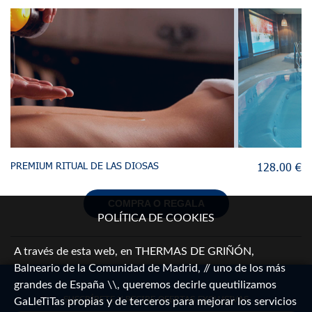
PREMIUM RITUAL DE LAS DIOSAS
128.00 €
COMPRA O REGALA
POLÍTICA DE COOKIES
A través de esta web, en THERMAS DE GRIÑÓN,
Balneario de la Comunidad de Madrid, // uno de los más
grandes de España \\, queremos decirle queutilizamos
SUSCRÍBETE Y RECIBE OFERTAS EXCLUSIVAS
GaLleTiTas propias y de terceros para mejorar los servicios